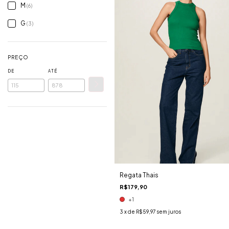
M
(6)
G
(3)
PREÇO
DE
ATÉ
Regata Thais
R$179,90
+1
3
x de
R$59,97
sem juros