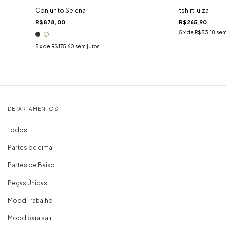
Conjunto Selena
tshirt luiza
R$878,00
R$265,90
5
x de
R$53,18
sem
5
x de
R$175,60
sem juros
DEPARTAMENTOS
todos
Partes de cima
Partes de Baixo
Peças Únicas
Mood Trabalho
Mood para sair