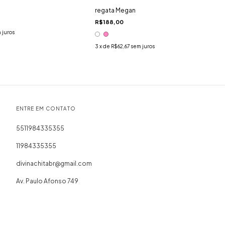
regata Megan
R$188,00
 juros
3
x de
R$62,67
sem juros
ENTRE EM CONTATO
5511984335355
11984335355
divinachitabr@gmail.com
Av. Paulo Afonso 749