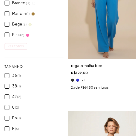
Branco
(3)
Marrom
(1)
Bege
(2)
Pink
(2)
VER TODOS
regata malha free
TAMANHO
R$129,00
36
(1)
+1
38
(1)
2
x de
R$64,50
sem juros
42
(2)
U
(2)
Pp
(1)
P
(6)