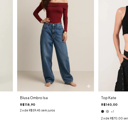
Blusa Ombro Isa
Top Kate
R$118,90
R$140,00
2
x de
R$59,45
sem juros
+1
2
x de
R$70,00
sem