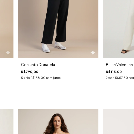
Conjunto Donatela
Blusa Valentina
R$790,00
R$115,00
5
x de
R$158,00
sem juros
2
x de
R$57,50
sem