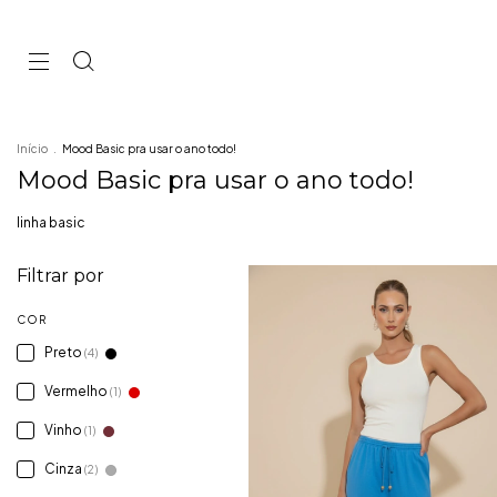
Início
.
Mood Basic pra usar o ano todo!
Mood Basic pra usar o ano todo!
linha basic
Filtrar por
COR
Preto
(4)
Vermelho
(1)
Vinho
(1)
Cinza
(2)