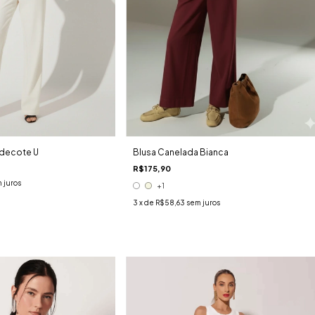
 decote U
Blusa Canelada Bianca
R$175,90
 juros
+1
3
x de
R$58,63
sem juros