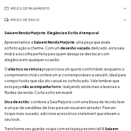
MEIOS DE PAGAMENTO
MEIOS DE ENVIO
Saia em Renda Marjorie: Elegância e Estilo Atemporal
Apresentamos a
Saia em Renda Marjorie
, uma peça que exala
sofisticação e charme. Com um
desenho vazado
delicado, esta saia
midi é a escolha perfeita para quem deseja se destacar com
elegância em qualquer ocasião.
O
elástico na cintura
proporciona um ajuste confortável, enquanto o
comprimento midi confere um ar contemporâneo e versátil, ideal para
compor looks que vão do casual ao sofisticado. Vale lembrar que
esta peça
não acompanha forro
, realçando ainda mais a leveza e a
fluidez da renda. Corte solto em evasê.
Dica de estilo:
combine a Saia Marjorie com uma blusa de tecido leve
e um par de sandálias de tiras para um visual encantador. Para um
toque mais ousado, adicione acessórios statement que elevam o
seu look.
Transforme seu guarda-roupa com esta peça essencial! A
Saia em