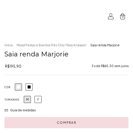
0
Início
.
Mood Festas e Eventos Très Chic! Para Arrasasr!
.
Saia renda Marjorie
Saia renda Marjorie
R$195,90
3
x de
R$65,30
sem juros
COR
M
P
TAMANHO
Guia de medidas